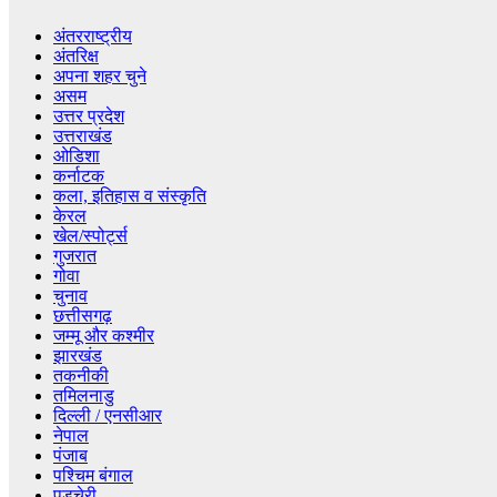
अंतरराष्ट्रीय
अंतरिक्ष
अपना शहर चुने
असम
उत्तर प्रदेश
उत्तराखंड
ओडिशा
कर्नाटक
कला, इतिहास व संस्कृति
केरल
खेल/स्पोर्ट्स
गुजरात
गोवा
चुनाव
छत्तीसगढ़
जम्मू और कश्मीर
झारखंड
तकनीकी
तमिलनाडु
दिल्ली / एनसीआर
नेपाल
पंजाब
पश्चिम बंगाल
पुडुचेरी