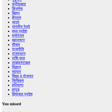
फरीदाबाद
बिज़नेस
बिहार
बेंगलुरु
भारत
भारतीय रेलवे
मध्य प्रदेश
मनोरंजन
महाराष्ट्र
मौसम
राजनीति
राजस्थान
राशि फल
लाइफस्टाइल
विज्ञान
व्यापार
शिक्षा व रोजगार
सिक्किम
हरियाणा
हापुड़
हिमाचल प्रदेश
You missed