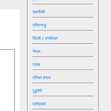
और
तकनीकी
तमिलनाडु
दिल्ली / एनसीआर
नेपाल
पंजाब
पश्चिम बंगाल
पुडुचेरी
फरीदाबाद