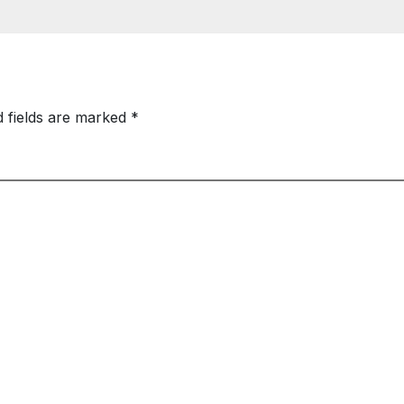
ेगा करारा जवाब
हुईं अधिक तेज, घातक 
आधुनिक
d fields are marked
*