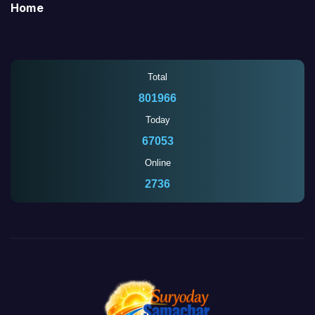
Home
Total
801966
Today
67053
Online
2732