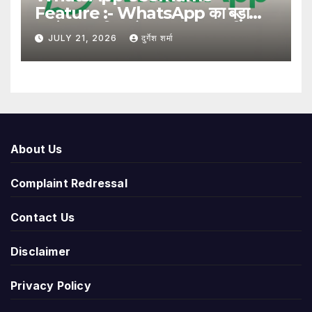
Feature :- WhatsApp का बड़ा
अपडेट, अब बिना मोबाइल नंबर साझा किए
JULY 21, 2026
दुर्गेश शर्मा
यूजरनेम से हो सकेगा संपर्क
About Us
Complaint Redressal
Contact Us
Disclaimer
Privacy Policy