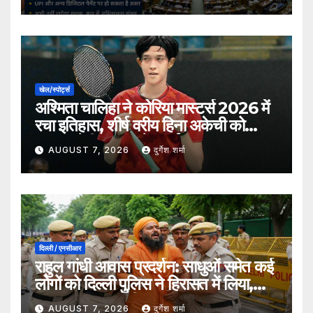
खेल/स्पोर्ट्स
अश्मिता चालिहा ने कोरिया मास्टर्स 2026 में
रचा इतिहास, शीर्ष वरीय हिना अकेची को
हराकर सेमीफाइनल में बनाई जगह
AUGUST 7, 2026
दुर्गेश शर्मा
दिल्ली / एनसीआर
राहुल गांधी आवास प्रदर्शन: साधुओं समेत कई
लोगों को दिल्ली पुलिस ने हिरासत में लिया,
सुरक्षा व्यवस्था कड़ी
AUGUST 7, 2026
दुर्गेश शर्मा