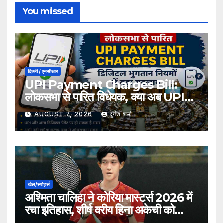
You missed
दिल्ली / एनसीआर
UPI Payment Charges Bill:
लोकसभा से पारित विधेयक, क्या अब UPI
भुगतान पर लग सकता है शुल्क?
AUGUST 7, 2026
दुर्गेश शर्मा
खेल/स्पोर्ट्स
अश्मिता चालिहा ने कोरिया मास्टर्स 2026 में
रचा इतिहास, शीर्ष वरीय हिना अकेची को
हराकर सेमीफाइनल में बनाई जगह