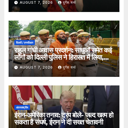
AUGUST 7, 2026
दुर्गेश शर्मा
दिल्ली / एनसीआर
राहुल गांधी आवास प्रदर्शन: साधुओं समेत कई
लोगों को दिल्ली पुलिस ने हिरासत में लिया,
सुरक्षा व्यवस्था कड़ी
AUGUST 7, 2026
दुर्गेश शर्मा
अंतरराष्ट्रीय
ईरान-अमेरिका तनाव: ट्रंप बोले- जल्द खत्म हो
सकता है संघर्ष, ईरान ने दी सख्त चेतावनी