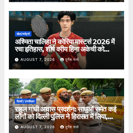
खेल/स्पोर्ट्स
अश्मिता चालिहा ने कोरिया मास्टर्स 2026 में
रचा इतिहास, शीर्ष वरीय हिना अकेची को
हराकर सेमीफाइनल में बनाई जगह
AUGUST 7, 2026
दुर्गेश शर्मा
दिल्ली / एनसीआर
राहुल गांधी आवास प्रदर्शन: साधुओं समेत कई
लोगों को दिल्ली पुलिस ने हिरासत में लिया,
सुरक्षा व्यवस्था कड़ी
AUGUST 7, 2026
दुर्गेश शर्मा