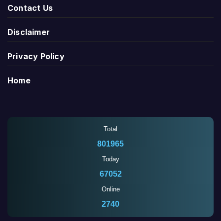
Contact Us
Disclaimer
Privacy Policy
Home
Total
801965
Today
67052
Online
2742