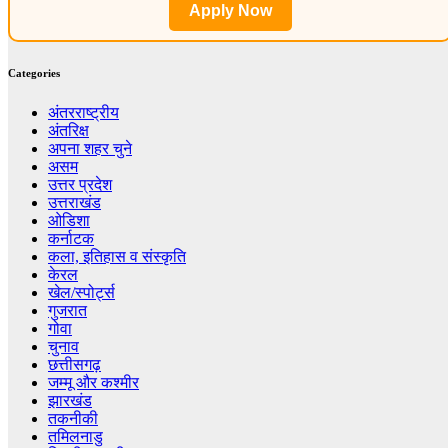
Apply Now
Categories
अंतरराष्ट्रीय
अंतरिक्ष
अपना शहर चुने
असम
उत्तर प्रदेश
उत्तराखंड
ओडिशा
कर्नाटक
कला, इतिहास व संस्कृति
केरल
खेल/स्पोर्ट्स
गुजरात
गोवा
चुनाव
छत्तीसगढ़
जम्मू और कश्मीर
झारखंड
तकनीकी
तमिलनाडु