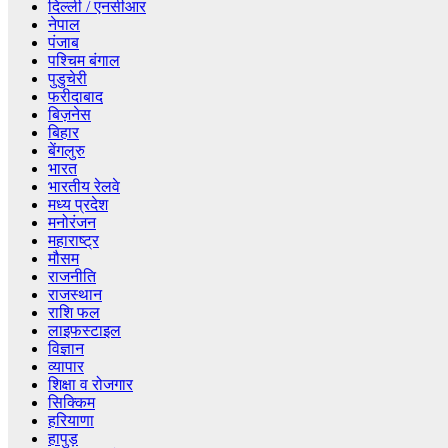
दिल्ली / एनसीआर
नेपाल
पंजाब
पश्चिम बंगाल
पुडुचेरी
फरीदाबाद
बिज़नेस
बिहार
बेंगलुरु
भारत
भारतीय रेलवे
मध्य प्रदेश
मनोरंजन
महाराष्ट्र
मौसम
राजनीति
राजस्थान
राशि फल
लाइफस्टाइल
विज्ञान
व्यापार
शिक्षा व रोजगार
सिक्किम
हरियाणा
हापुड़