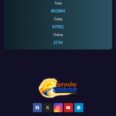
Total
801964
Today
67051
Online
2734