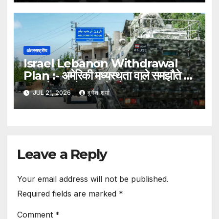
अंतरराष्ट्रीय
Israel Lebanon Withdrawal
Plan :- अमेरिकी मध्यस्थता वाले समझौते के
तहत लेबनान के कुछ क्षेत्रों का नियंत्रण
JUL 21, 2026
दुर्गेश शर्मा
स्थानीय सरकार को सौंपेगा इज़रायल
Leave a Reply
Your email address will not be published.
Required fields are marked
*
Comment
*