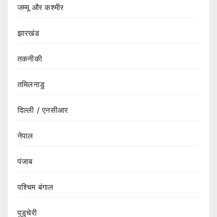
जम्मू और कश्मीर
झारखंड
तकनीकी
तमिलनाडु
दिल्ली / एनसीआर
नेपाल
पंजाब
पश्चिम बंगाल
पुडुचेरी