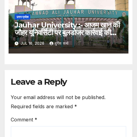
उत्तर प्रदेश
Jauhar University :- आजम खान की
जौहर यूनिवर्सिटी पर बुलडोजर कार्रवाई की
तैयारी, 38 भवनों को अवैध बताते हुए नोटिस
JUL 16, 2026
दुर्गेश शर्मा
Leave a Reply
Your email address will not be published.
Required fields are marked
*
Comment
*