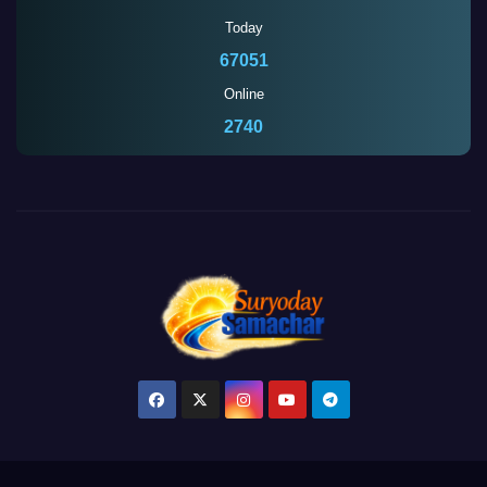
Today
67051
Online
2737