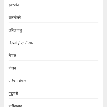
झारखंड
तकनीकी
तमिलनाडु
दिल्ली / एनसीआर
नेपाल
पंजाब
पश्चिम बंगाल
पुडुचेरी
फरीदाबाद