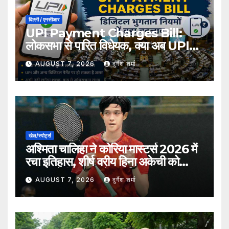
दिल्ली / एनसीआर
UPI Payment Charges Bill:
लोकसभा से पारित विधेयक, क्या अब UPI
भुगतान पर लग सकता है शुल्क?
AUGUST 7, 2026
दुर्गेश शर्मा
खेल/स्पोर्ट्स
अश्मिता चालिहा ने कोरिया मास्टर्स 2026 में
रचा इतिहास, शीर्ष वरीय हिना अकेची को
हराकर सेमीफाइनल में बनाई जगह
AUGUST 7, 2026
दुर्गेश शर्मा