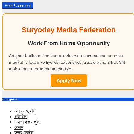
Suryoday Media Federation
Work From Home Opportunity
Ab ghar baithe online kaam karke extra income kamaane ka
mauka! Is kaam ke liye kisi experience ki zarurat nahi hai. Sirf
mobile aur internet hona chahiye.
Apply Now
Categories
अंतरराष्ट्रीय
अंतरिक्ष
अपना शहर चुने
असम
उत्तर प्रदेश