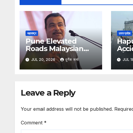
महाराष्ट्र
उत्तर प्रदेश
Pune Elevated
Hap
Roads Malaysian
Acci
Technology : पुणे की
दर्दना
JUL 20, 2026
दुर्गेश शर्मा
JUL 1
एलिवेटेड सड़कों में होगी
टक्कर स
मलेशियाई तकनीक का
पलटी; 
इस्तेमाल, कम पिलर से बनेगा
घायल
आधुनिक इंफ्रास्ट्रक्चर:
Leave a Reply
नितिन गडकरी
Your email address will not be published.
Require
Comment
*