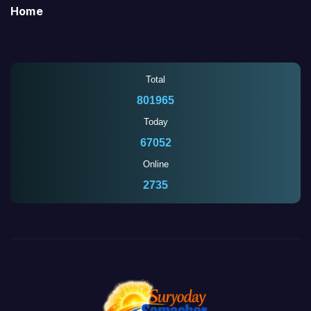
Home
Total
801965
Today
67052
Online
2735