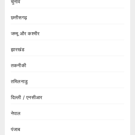
चुनाव
छत्तीसगढ़
जम्मू और कश्मीर
झारखंड
तकनीकी
तमिलनाडु
दिल्ली / एनसीआर
नेपाल
पंजाब