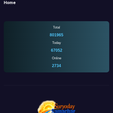
Home
Total
801965
Today
67052
Online
2734