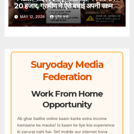
20 हजार, ग्रामीण ने ऐसे बचाई अपनी रकम
MAY 12, 2026
दुर्गेश शर्मा
Suryoday Media
Federation
Work From Home
Opportunity
Ab ghar baithe online kaam karke extra income
kamaane ka mauka! Is kaam ke liye kisi experience
ki zarurat nahi hai. Sirf mobile aur internet hona