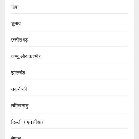
गोवा
चुनाव
छत्तीसगढ़
जम्मू और कश्मीर
झारखंड
तकनीकी
तमिलनाडु
दिल्ली / एनसीआर
नेपाल