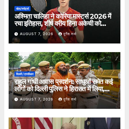
खेल/स्पोर्ट्स
अश्मिता चालिहा ने कोरिया मास्टर्स 2026 में
रचा इतिहास, शीर्ष वरीय हिना अकेची को
हराकर सेमीफाइनल में बनाई जगह
AUGUST 7, 2026
दुर्गेश शर्मा
दिल्ली / एनसीआर
राहुल गांधी आवास प्रदर्शन: साधुओं समेत कई
लोगों को दिल्ली पुलिस ने हिरासत में लिया,
सुरक्षा व्यवस्था कड़ी
AUGUST 7, 2026
दुर्गेश शर्मा