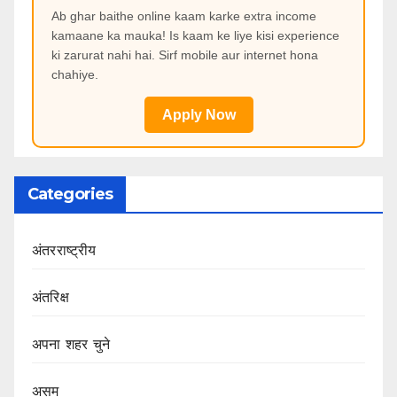
Ab ghar baithe online kaam karke extra income
kamaane ka mauka! Is kaam ke liye kisi experience
ki zarurat nahi hai. Sirf mobile aur internet hona
chahiye.
Apply Now
Categories
अंतरराष्ट्रीय
अंतरिक्ष
अपना शहर चुने
असम