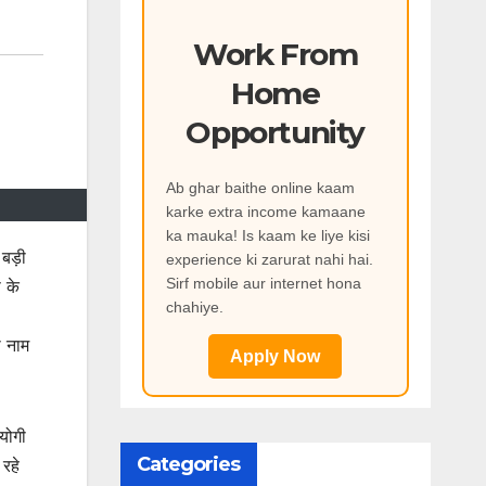
Work From
Home
Opportunity
Ab ghar baithe online kaam
karke extra income kamaane
ka mauka! Is kaam ke liye kisi
बड़ी
experience ki zarurat nahi hai.
Sirf mobile aur internet hona
 के
chahiye.
ा नाम
Apply Now
योगी
Categories
 रहे