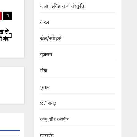
कला, इतिहास व संस्कृति
केरल
ख से
खेल/स्पोर्ट्स
ी बंद
गुजरात
गोवा
चुनाव
छत्तीसगढ़
जम्मू और कश्मीर
झारखंड