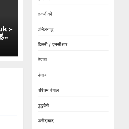
तकनीकी
k :-
तमिलनाडु
ंचीं
ी
दिल्ली / एनसीआर
ुए
नेपाल
पंजाब
पश्चिम बंगाल
पुडुचेरी
फरीदाबाद