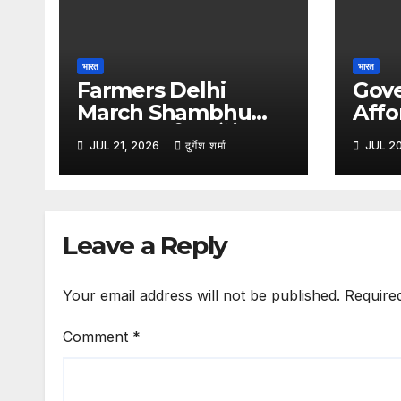
भारत
भारत
Farmers Delhi
Gov
March Shambhu
Affo
Border :- किसानों के
Wash 
JUL 21, 2026
दुर्गेश शर्मा
JUL 2
दिल्ली कूच से पहले शंभू बॉर्डर
लॉन्च
सील, हरियाणा पुलिस ने बढ़ाई
वॉश, म
सुरक्षा
से राहत
Leave a Reply
Your email address will not be published.
Require
Comment
*