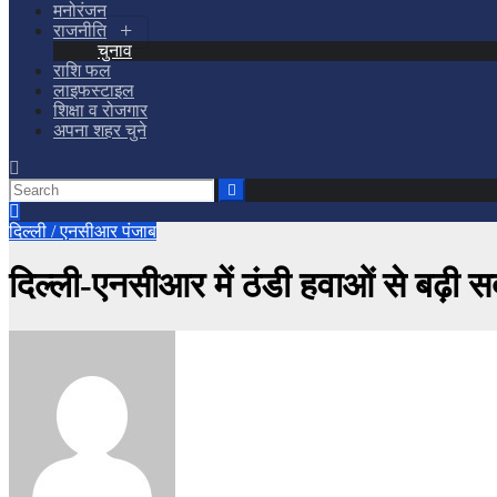
मनोरंजन
राजनीति
चुनाव
राशि फल
लाइफस्टाइल
शिक्षा व रोजगार
अपना शहर चुने
दिल्ली / एनसीआर
पंजाब
दिल्ली-एनसीआर में ठंडी हवाओं से बढ़ी सर