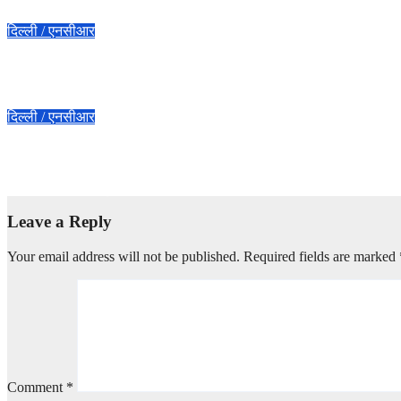
Jul 20, 2026
दुर्गेश शर्मा
दिल्ली / एनसीआर
Noida Mamura Fire :- नोएडा के मामूरा में पांच मंजिला इमारत में भीषण आग, 10
Jul 15, 2026
दुर्गेश शर्मा
दिल्ली / एनसीआर
Delhi Bus Free Travel :- दिल्ली में महिलाओं के लिए मुफ्त बस यात्रा: 1 अगस्त स
Jul 13, 2026
दुर्गेश शर्मा
Leave a Reply
Your email address will not be published.
Required fields are marked
Comment
*