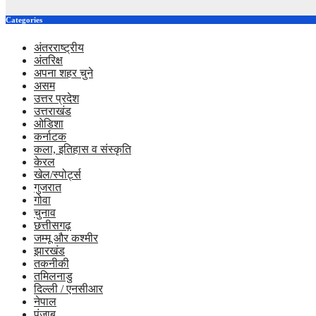
Categories
अंतरराष्ट्रीय
अंतरिक्ष
अपना शहर चुने
असम
उत्तर प्रदेश
उत्तराखंड
ओडिशा
कर्नाटक
कला, इतिहास व संस्कृति
केरल
खेल/स्पोर्ट्स
गुजरात
गोवा
चुनाव
छत्तीसगढ़
जम्मू और कश्मीर
झारखंड
तकनीकी
तमिलनाडु
दिल्ली / एनसीआर
नेपाल
पंजाब