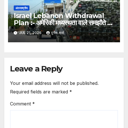
अंतरराष्ट्रीय
Israel Lebanon Withdrawal
Plan :- अमेरिकी मध्यस्थता वाले समझौते के
तहत लेबनान के कुछ क्षेत्रों का नियंत्रण
JUL 21, 2026
दुर्गेश शर्मा
स्थानीय सरकार को सौंपेगा इज़रायल
Leave a Reply
Your email address will not be published.
Required fields are marked
*
Comment
*