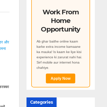
Work From
Home
Opportunity
Ab ghar baithe online kaam
लहर और
karke extra income kamaane
ामना
ka mauka! Is kaam ke liye kisi
experience ki zarurat nahi hai.
Sirf mobile aur internet hona
chahiye.
Apply Now
 फरक्का
Categories
ियों