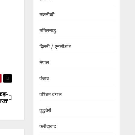
तकनीकी
तमिलनाडु
दिल्ली / एनसीआर
नेपाल
पंजाब
 कहा-
पश्चिम बंगाल
भारत’
पुडुचेरी
फरीदाबाद