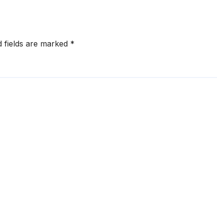
आधुनिक इंफ्रास्ट्रक्चर:
नितिन गडकरी
d fields are marked
*