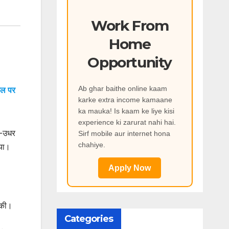
Work From
Home
Opportunity
Ab ghar baithe online kaam
ेल पर
karke extra income kamaane
ka mauka! Is kaam ke liye kisi
experience ki zarurat nahi hai.
धर-उधर
Sirf mobile aur internet hona
chahiye.
या।
Apply Now
की।
Categories