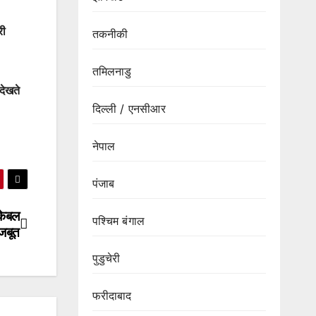
री
तकनीकी
तमिलनाडु
 देखते
दिल्ली / एनसीआर
नेपाल
पंजाब
केबल
पश्चिम बंगाल
जबूत
पुडुचेरी
फरीदाबाद