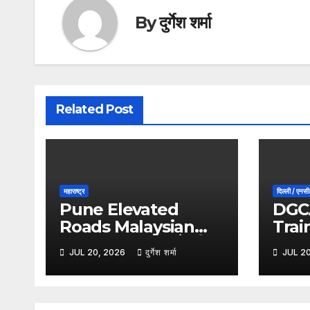
By
दुर्गेश शर्मा
Related Post
महाराष्ट्र
दिल्ली / एनस
Pune Elevated
DGCA
Roads Malaysian
Trai
Technology : पुणे की
Ban 
JUL 20, 2026
दुर्गेश शर्मा
JUL 2
एलिवेटेड सड़कों में होगी
कार्रव
मलेशियाई तकनीक का
बड़ी फ
इस्तेमाल, कम पिलर से बनेगा
पर एक 