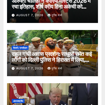
अश्मिता चालिहा ने कोरिया मास्टर्स 2026 में
रचा इतिहास, शीर्ष वरीय हिना अकेची को
हराकर सेमीफाइनल में बनाई जगह
AUGUST 7, 2026
दुर्गेश शर्मा
दिल्ली / एनसीआर
राहुल गांधी आवास प्रदर्शन: साधुओं समेत कई
लोगों को दिल्ली पुलिस ने हिरासत में लिया,
सुरक्षा व्यवस्था कड़ी
AUGUST 7, 2026
दुर्गेश शर्मा
अंतरराष्ट्रीय