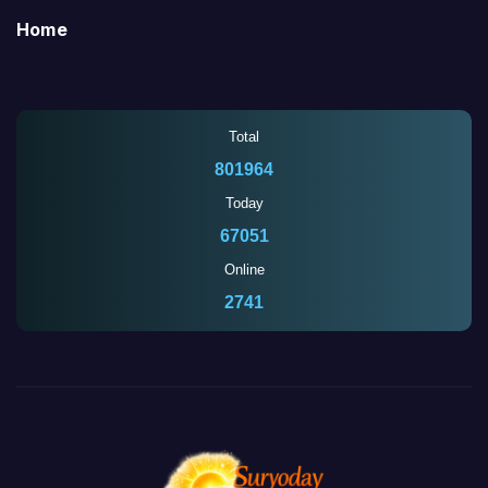
Home
Total
801964
Today
67051
Online
2741