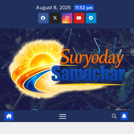
Skip
August 8, 2026
11:52 pm
to
content