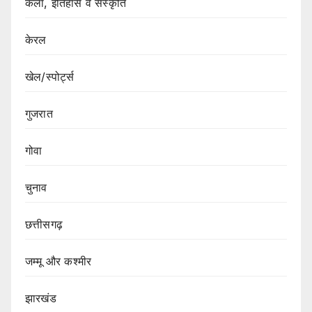
कला, इतिहास व संस्कृति
केरल
खेल/स्पोर्ट्स
गुजरात
गोवा
चुनाव
छत्तीसगढ़
जम्मू और कश्मीर
झारखंड