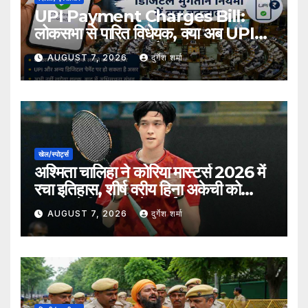
UPI Payment Charges Bill:
लोकसभा से पारित विधेयक, क्या अब UPI
भुगतान पर लग सकता है शुल्क?
AUGUST 7, 2026
दुर्गेश शर्मा
खेल/स्पोर्ट्स
अश्मिता चालिहा ने कोरिया मास्टर्स 2026 में
रचा इतिहास, शीर्ष वरीय हिना अकेची को
हराकर सेमीफाइनल में बनाई जगह
AUGUST 7, 2026
दुर्गेश शर्मा