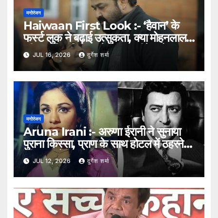
मनोरंजन
Haiwaan First Look :- ‘हैवान’ के
फर्स्ट लुक ने बढ़ाई उत्सुकता, क्या मोहनलाल
की सुपरहिट फिल्म ‘ओप्पम’ का रीमेक है अक्षय-
JUL 16, 2026
दुर्गेश शर्मा
सैफ की नई फिल्म?
मनोरंजन
Aruna Irani :- अरुणा ईरानी ने सुनाया
पुराना किस्सा, प्राण के साथ होटल में ठहरने
की रात को बताया यादगार अनुभव
JUL 12, 2026
दुर्गेश शर्मा