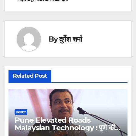
navigation
By
दुर्गेश शर्मा
Related Post
महाराष्ट्र
Pune Elevated Roads
Malaysian Technology : पुणे की
एलिवेटेड सड़कों में होगी मलेशियाई तकनीक