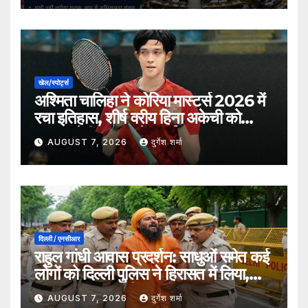
खेल/स्पोर्ट्स
अश्मिता चालिहा ने कोरिया मास्टर्स 2026 में
रचा इतिहास, शीर्ष वरीय हिना अकेची को
हराकर सेमीफाइनल में बनाई जगह
AUGUST 7, 2026
दुर्गेश शर्मा
दिल्ली / एनसीआर
राहुल गांधी आवास प्रदर्शन: साधुओं समेत कई
लोगों को दिल्ली पुलिस ने हिरासत में लिया,
सुरक्षा व्यवस्था कड़ी
AUGUST 7, 2026
दुर्गेश शर्मा