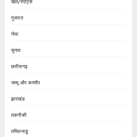
खेल/स्पोर्ट्स
गुजरात
गोवा
चुनाव
छत्तीसगढ़
जम्मू और कश्मीर
झारखंड
तकनीकी
तमिलनाडु