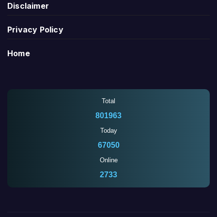
Disclaimer
Privacy Policy
Home
Total
801963
Today
67050
Online
2733