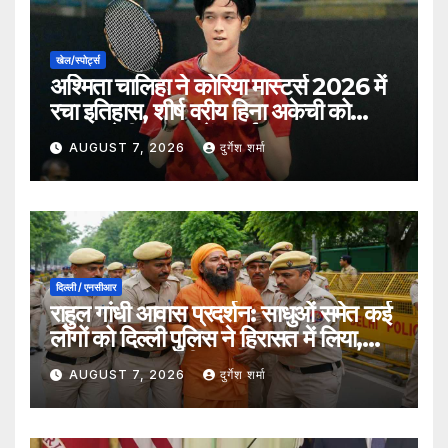
खेल/स्पोर्ट्स
अश्मिता चालिहा ने कोरिया मास्टर्स 2026 में
रचा इतिहास, शीर्ष वरीय हिना अकेची को
हराकर सेमीफाइनल में बनाई जगह
AUGUST 7, 2026
दुर्गेश शर्मा
दिल्ली / एनसीआर
राहुल गांधी आवास प्रदर्शन: साधुओं समेत कई
लोगों को दिल्ली पुलिस ने हिरासत में लिया,
सुरक्षा व्यवस्था कड़ी
AUGUST 7, 2026
दुर्गेश शर्मा