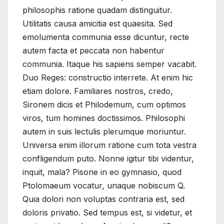
philosophis ratione quadam distinguitur.
Utilitatis causa amicitia est quaesita. Sed
emolumenta communia esse dicuntur, recte
autem facta et peccata non habentur
communia. Itaque his sapiens semper vacabit.
Duo Reges: constructio interrete. At enim hic
etiam dolore. Familiares nostros, credo,
Sironem dicis et Philodemum, cum optimos
viros, tum homines doctissimos. Philosophi
autem in suis lectulis plerumque moriuntur.
Universa enim illorum ratione cum tota vestra
confligendum puto. Nonne igitur tibi videntur,
inquit, mala? Pisone in eo gymnasio, quod
Ptolomaeum vocatur, unaque nobiscum Q.
Quia dolori non voluptas contraria est, sed
doloris privatio. Sed tempus est, si videtur, et