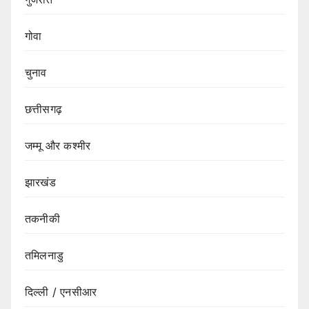
गोवा
चुनाव
छत्तीसगढ़
जम्मू और कश्मीर
झारखंड
तकनीकी
तमिलनाडु
दिल्ली / एनसीआर