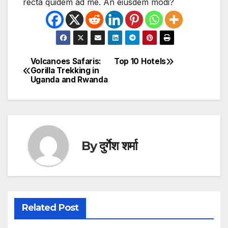
recta quidem ad me. An eiusdem modi?
Volcanoes Safaris:
Top 10 Hotels
Post
Gorilla Trekking in
Uganda and Rwanda
navigation
By
दुर्गेश शर्मा
Related Post