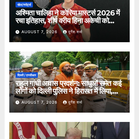
खेल/स्पोर्ट्स
अश्मिता चालिहा ने कोरिया मास्टर्स 2026 में
रचा इतिहास, शीर्ष वरीय हिना अकेची को
हराकर सेमीफाइनल में बनाई जगह
AUGUST 7, 2026
दुर्गेश शर्मा
दिल्ली / एनसीआर
राहुल गांधी आवास प्रदर्शन: साधुओं समेत कई
लोगों को दिल्ली पुलिस ने हिरासत में लिया,
सुरक्षा व्यवस्था कड़ी
AUGUST 7, 2026
दुर्गेश शर्मा