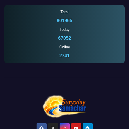
Total
801965
Today
67052
Online
2741