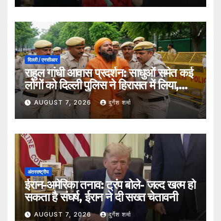
दिल्ली / एनसीआर
राहुल गांधी आवास प्रदर्शन: साधुओं समेत कई
लोगों को दिल्ली पुलिस ने हिरासत में लिया,
सुरक्षा व्यवस्था कड़ी
AUGUST 7, 2026
दुर्गेश शर्मा
अंतरराष्ट्रीय
ईरान-अमेरिका तनाव: ट्रंप बोले- जल्द खत्म हो
सकता है संघर्ष, ईरान ने दी सख्त चेतावनी
AUGUST 7, 2026
दुर्गेश शर्मा