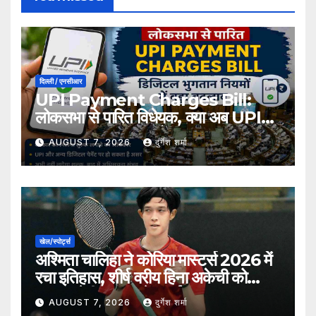
दिल्ली / एनसीआर
UPI Payment Charges Bill:
लोकसभा से पारित विधेयक, क्या अब UPI
भुगतान पर लग सकता है शुल्क?
AUGUST 7, 2026
दुर्गेश शर्मा
खेल/स्पोर्ट्स
अश्मिता चालिहा ने कोरिया मास्टर्स 2026 में
रचा इतिहास, शीर्ष वरीय हिना अकेची को
हराकर सेमीफाइनल में बनाई जगह
AUGUST 7, 2026
दुर्गेश शर्मा