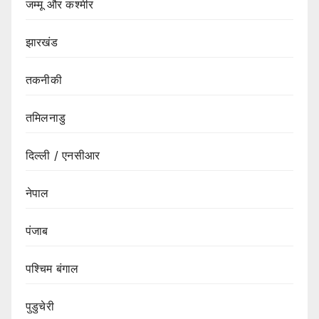
जम्मू और कश्मीर
झारखंड
तकनीकी
तमिलनाडु
दिल्ली / एनसीआर
नेपाल
पंजाब
पश्चिम बंगाल
पुडुचेरी