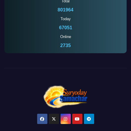
Total
801964
Today
67051
Online
2730