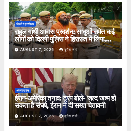
दिल्ली / एनसीआर
राहुल गांधी आवास प्रदर्शन: साधुओं समेत कई
लोगों को दिल्ली पुलिस ने हिरासत में लिया,
सुरक्षा व्यवस्था कड़ी
AUGUST 7, 2026
दुर्गेश शर्मा
अंतरराष्ट्रीय
ईरान-अमेरिका तनाव: ट्रंप बोले- जल्द खत्म हो
सकता है संघर्ष, ईरान ने दी सख्त चेतावनी
AUGUST 7, 2026
दुर्गेश शर्मा