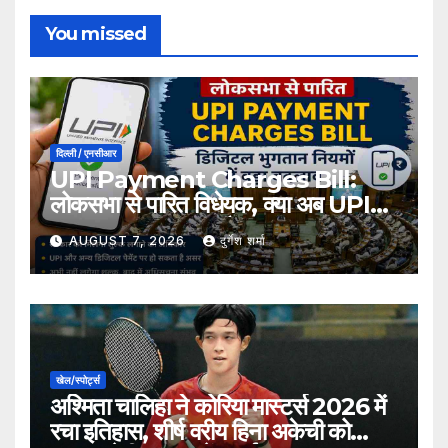
You missed
दिल्ली / एनसीआर
UPI Payment Charges Bill:
लोकसभा से पारित विधेयक, क्या अब UPI
भुगतान पर लग सकता है शुल्क?
AUGUST 7, 2026
दुर्गेश शर्मा
खेल/स्पोर्ट्स
अश्मिता चालिहा ने कोरिया मास्टर्स 2026 में
रचा इतिहास, शीर्ष वरीय हिना अकेची को