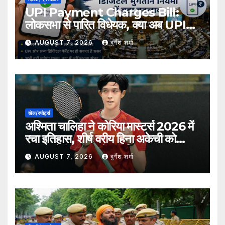
UPI Payment Charges Bill:
लोकसभा से पारित विधेयक, क्या अब UPI
भुगतान पर लग सकता है शुल्क?
AUGUST 7, 2026
दुर्गेश शर्मा
खेल/स्पोर्ट्स
अश्मिता चालिहा ने कोरिया मास्टर्स 2026 में
रचा इतिहास, शीर्ष वरीय हिना अकेची को
हराकर सेमीफाइनल में बनाई जगह
AUGUST 7, 2026
दुर्गेश शर्मा