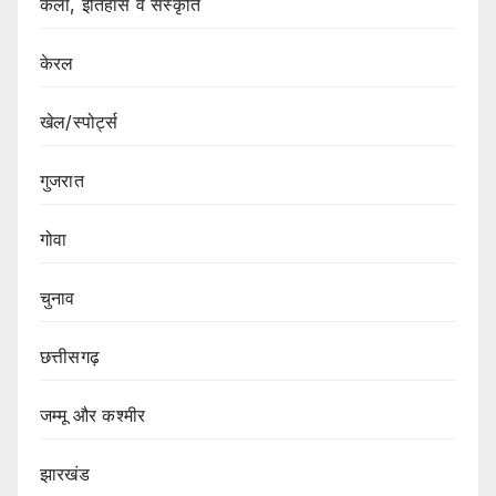
कला, इतिहास व संस्कृति
केरल
खेल/स्पोर्ट्स
गुजरात
गोवा
चुनाव
छत्तीसगढ़
जम्मू और कश्मीर
झारखंड