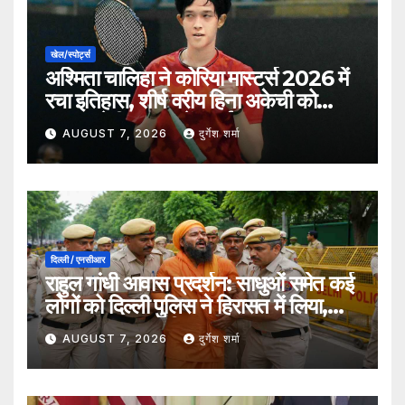
खेल/स्पोर्ट्स
अश्मिता चालिहा ने कोरिया मास्टर्स 2026 में
रचा इतिहास, शीर्ष वरीय हिना अकेची को
हराकर सेमीफाइनल में बनाई जगह
AUGUST 7, 2026
दुर्गेश शर्मा
दिल्ली / एनसीआर
राहुल गांधी आवास प्रदर्शन: साधुओं समेत कई
लोगों को दिल्ली पुलिस ने हिरासत में लिया,
सुरक्षा व्यवस्था कड़ी
AUGUST 7, 2026
दुर्गेश शर्मा