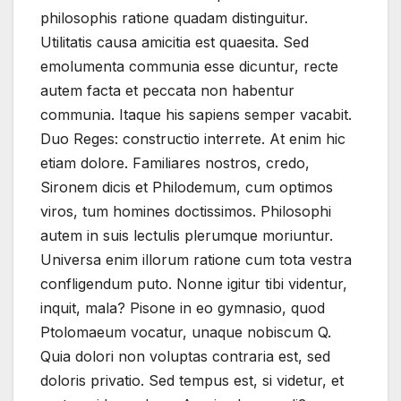
philosophis ratione quadam distinguitur.
Utilitatis causa amicitia est quaesita. Sed
emolumenta communia esse dicuntur, recte
autem facta et peccata non habentur
communia. Itaque his sapiens semper vacabit.
Duo Reges: constructio interrete. At enim hic
etiam dolore. Familiares nostros, credo,
Sironem dicis et Philodemum, cum optimos
viros, tum homines doctissimos. Philosophi
autem in suis lectulis plerumque moriuntur.
Universa enim illorum ratione cum tota vestra
confligendum puto. Nonne igitur tibi videntur,
inquit, mala? Pisone in eo gymnasio, quod
Ptolomaeum vocatur, unaque nobiscum Q.
Quia dolori non voluptas contraria est, sed
doloris privatio. Sed tempus est, si videtur, et