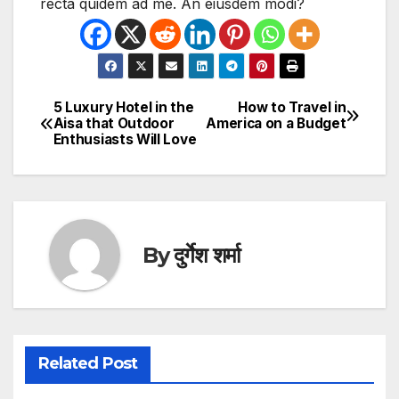
recta quidem ad me. An eiusdem modi?
5 Luxury Hotel in the
How to Travel in
Post
Aisa that Outdoor
America on a Budget
Enthusiasts Will Love
navigation
By
दुर्गेश शर्मा
Related Post