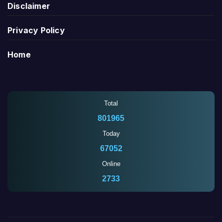
Disclaimer
Privacy Policy
Home
Total
801965
Today
67052
Online
2733