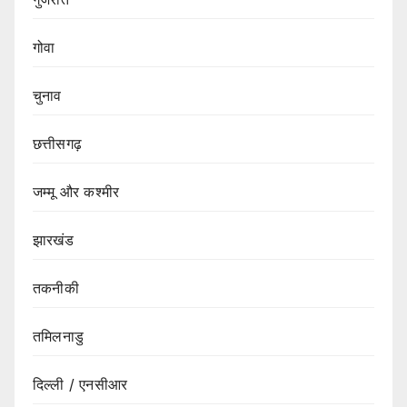
गोवा
चुनाव
छत्तीसगढ़
जम्मू और कश्मीर
झारखंड
तकनीकी
तमिलनाडु
दिल्ली / एनसीआर