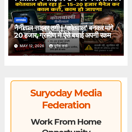
उत्तराखंड
नैनीताल साइबर ठगी | ‘कोतवाल’ बनकर मांगे
20 हजार, ग्रामीण ने ऐसे बचाई अपनी रकम
MAY 12, 2026
दुर्गेश शर्मा
Suryoday Media
Federation
Work From Home