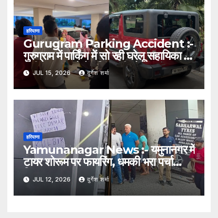
हरियाणा
Gurugram Parking Accident :-
गुरुग्राम में पार्किंग में सो रही घरेलू सहायिका पर
चढ़ी थार, हादसे में महिला की मौत
JUL 15, 2026
दुर्गेश शर्मा
हरियाणा
Yamunanagar News :- यमुनानगर में
टायर शोरूम पर फायरिंग, धमकी भरा पर्चा
चिपकाकर फरार हुए हमलावर
JUL 12, 2026
दुर्गेश शर्मा