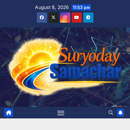
Skip
August 8, 2026
11:53 pm
to
content