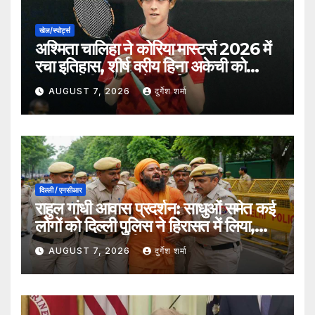
खेल/स्पोर्ट्स
अश्मिता चालिहा ने कोरिया मास्टर्स 2026 में
रचा इतिहास, शीर्ष वरीय हिना अकेची को
हराकर सेमीफाइनल में बनाई जगह
AUGUST 7, 2026
दुर्गेश शर्मा
दिल्ली / एनसीआर
राहुल गांधी आवास प्रदर्शन: साधुओं समेत कई
लोगों को दिल्ली पुलिस ने हिरासत में लिया,
सुरक्षा व्यवस्था कड़ी
AUGUST 7, 2026
दुर्गेश शर्मा