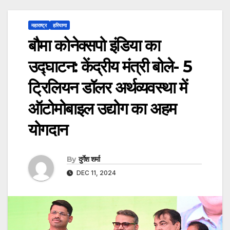
महाराष्ट्र
हरियाणा
बौमा कोनेक्सपो इंडिया का
उद्घाटन: केंद्रीय मंत्री बोले- 5
ट्रिलियन डॉलर अर्थव्यवस्था में
ऑटोमोबाइल उद्योग का अहम
योगदान
By
दुर्गेश शर्मा
DEC 11, 2024