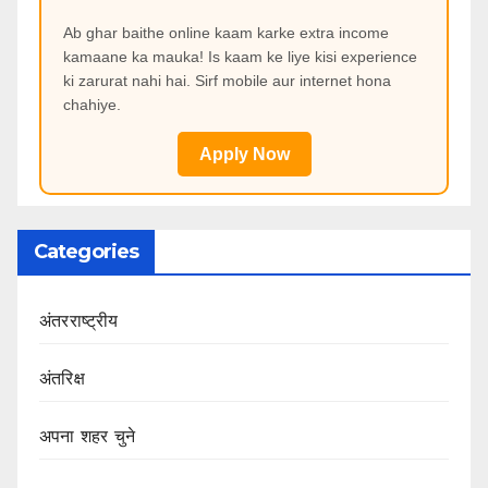
Ab ghar baithe online kaam karke extra income
kamaane ka mauka! Is kaam ke liye kisi experience
ki zarurat nahi hai. Sirf mobile aur internet hona
chahiye.
Apply Now
Categories
अंतरराष्ट्रीय
अंतरिक्ष
अपना शहर चुने