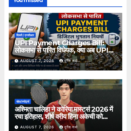
You missed
दिल्ली / एनसीआर
UPI Payment Charges Bill:
लोकसभा से पारित विधेयक, क्या अब UPI
भुगतान पर लग सकता है शुल्क?
AUGUST 7, 2026
दुर्गेश शर्मा
खेल/स्पोर्ट्स
अश्मिता चालिहा ने कोरिया मास्टर्स 2026 में
रचा इतिहास, शीर्ष वरीय हिना अकेची को
हराकर सेमीफाइनल में बनाई जगह
AUGUST 7, 2026
दुर्गेश शर्मा