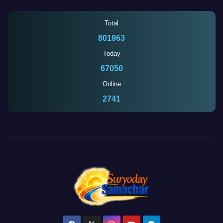
Total
801963
Today
67050
Online
2742