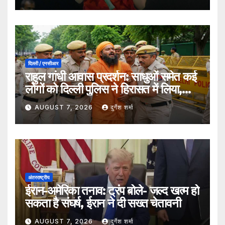
दिल्ली / एनसीआर
राहुल गांधी आवास प्रदर्शन: साधुओं समेत कई
लोगों को दिल्ली पुलिस ने हिरासत में लिया,
सुरक्षा व्यवस्था कड़ी
AUGUST 7, 2026
दुर्गेश शर्मा
अंतरराष्ट्रीय
ईरान-अमेरिका तनाव: ट्रंप बोले- जल्द खत्म हो
सकता है संघर्ष, ईरान ने दी सख्त चेतावनी
AUGUST 7, 2026
दुर्गेश शर्मा