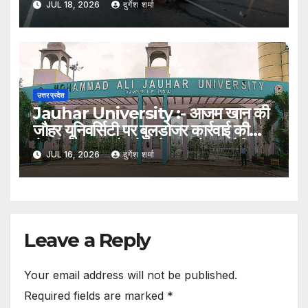
JUL 18, 2026
दुर्गेश शर्मा
घायल
उत्तर प्रदेश
Jauhar University :- आजम खान की
जौहर यूनिवर्सिटी पर बुलडोजर कार्रवाई की
तैयारी, 38 भवनों को अवैध बताते हुए नोटिस
JUL 16, 2026
दुर्गेश शर्मा
Leave a Reply
Your email address will not be published.
Required fields are marked
*