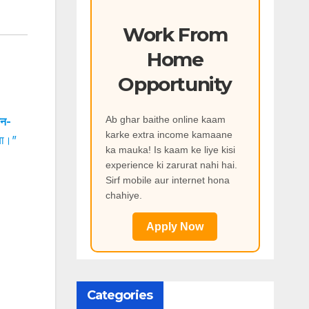
Work From
Home
Opportunity
Ab ghar baithe online kaam
ान-
karke extra income kamaane
या।”
ka mauka! Is kaam ke liye kisi
experience ki zarurat nahi hai.
Sirf mobile aur internet hona
chahiye.
Apply Now
Categories