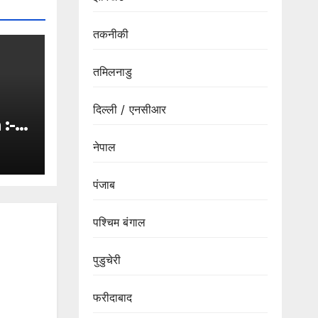
तकनीकी
तमिलनाडु
दिल्ली / एनसीआर
:-
नेपाल
के
पंजाब
ा
पश्चिम बंगाल
पुडुचेरी
फरीदाबाद