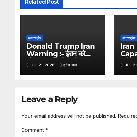
Related Post
अंतरराष्ट्रीय
अंतरराष्ट्रीय
Donald Trump Iran
Iran 
Warning :- ईरान को
Capa
डोनाल्ड ट्रंप की कड़ी
अमेरिकी
JUL 21, 2026
दुर्गेश शर्मा
JUL 21
चेतावनी, कहा- किसी भी हमले
के बाव
का मिलेगा करारा जवाब
हुईं 
आधुन
Leave a Reply
Your email address will not be published.
Require
Comment
*