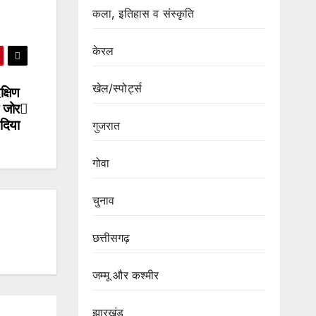
कला, इतिहास व संस्कृति
केरल
खेल/स्पोर्ट्स
क्षिण
र जोर
दिया
गुजरात
गोवा
चुनाव
छत्तीसगढ़
जम्मू और कश्मीर
झारखंड