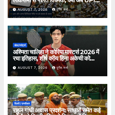
लोकसभा से पारित विधेयक, क्या अब UPI
भुगतान पर लग सकता है शुल्क?
AUGUST 7, 2026
दुर्गेश शर्मा
खेल/स्पोर्ट्स
अश्मिता चालिहा ने कोरिया मास्टर्स 2026 में
रचा इतिहास, शीर्ष वरीय हिना अकेची को
हराकर सेमीफाइनल में बनाई जगह
AUGUST 7, 2026
दुर्गेश शर्मा
दिल्ली / एनसीआर
राहुल गांधी आवास प्रदर्शन: साधुओं समेत कई