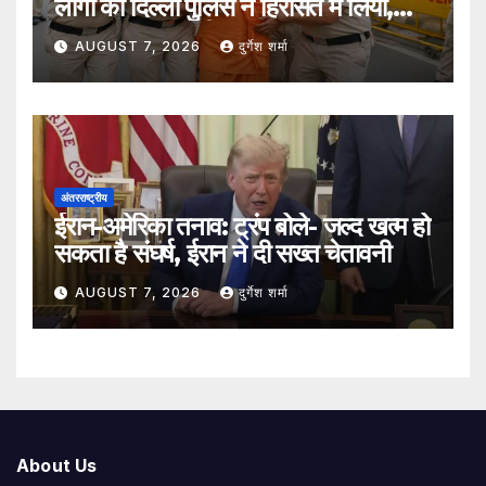
लोगों को दिल्ली पुलिस ने हिरासत में लिया,
सुरक्षा व्यवस्था कड़ी
AUGUST 7, 2026
दुर्गेश शर्मा
अंतरराष्ट्रीय
ईरान-अमेरिका तनाव: ट्रंप बोले- जल्द खत्म हो
सकता है संघर्ष, ईरान ने दी सख्त चेतावनी
AUGUST 7, 2026
दुर्गेश शर्मा
About Us