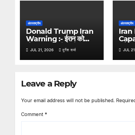
अंतरराष्ट्रीय
अंतरराष्ट्रीय
Donald Trump Iran
Iran 
Warning :- ईरान को
Capa
डोनाल्ड ट्रंप की कड़ी
अमेरिकी
JUL 21, 2026
दुर्गेश शर्मा
JUL 21
चेतावनी, कहा- किसी भी हमले
के बाव
का मिलेगा करारा जवाब
हुईं 
आधुन
Leave a Reply
Your email address will not be published.
Require
Comment
*