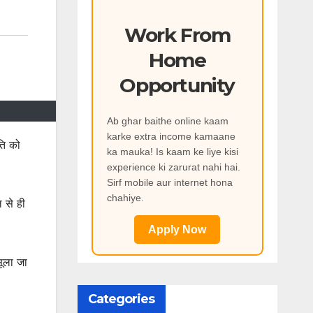
Work From
Home
Opportunity
Ab ghar baithe online kaam
karke extra income kamaane
ति को
ka mauka! Is kaam ke liye kisi
experience ki zarurat nahi hai.
Sirf mobile aur internet hona
chahiye.
 से ही
Apply Now
सूला जा
Categories