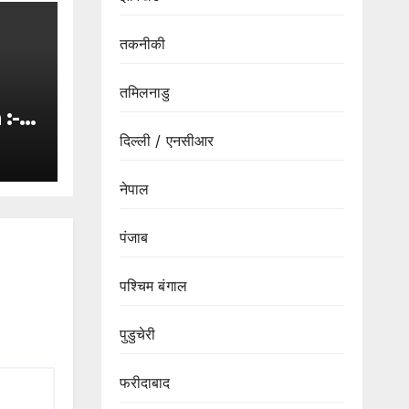
तकनीकी
तमिलनाडु
:-
दिल्ली / एनसीआर
के
नेपाल
ा
पंजाब
पश्चिम बंगाल
पुडुचेरी
फरीदाबाद