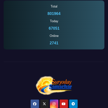
Total
801964
Today
67051
Online
2741