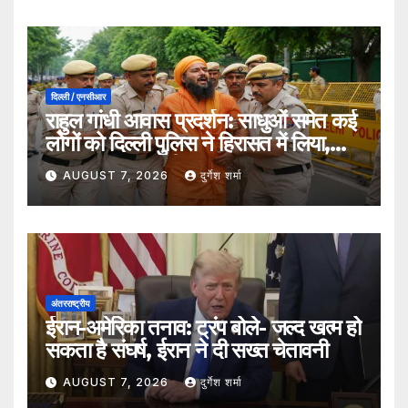
दिल्ली / एनसीआर
राहुल गांधी आवास प्रदर्शन: साधुओं समेत कई
लोगों को दिल्ली पुलिस ने हिरासत में लिया,
सुरक्षा व्यवस्था कड़ी
AUGUST 7, 2026
दुर्गेश शर्मा
अंतरराष्ट्रीय
ईरान-अमेरिका तनाव: ट्रंप बोले- जल्द खत्म हो
सकता है संघर्ष, ईरान ने दी सख्त चेतावनी
AUGUST 7, 2026
दुर्गेश शर्मा