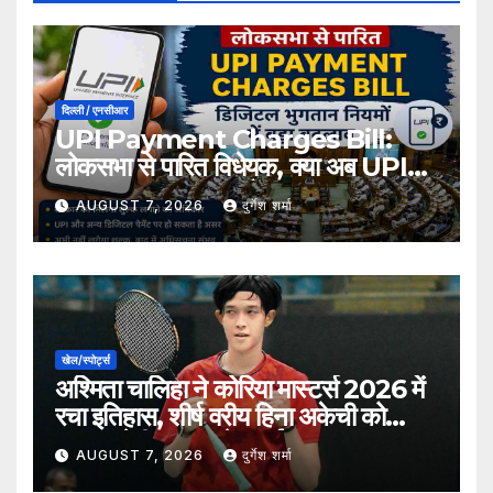
दिल्ली / एनसीआर
UPI Payment Charges Bill:
लोकसभा से पारित विधेयक, क्या अब UPI
भुगतान पर लग सकता है शुल्क?
AUGUST 7, 2026
दुर्गेश शर्मा
खेल/स्पोर्ट्स
अश्मिता चालिहा ने कोरिया मास्टर्स 2026 में
रचा इतिहास, शीर्ष वरीय हिना अकेची को
हराकर सेमीफाइनल में बनाई जगह
AUGUST 7, 2026
दुर्गेश शर्मा