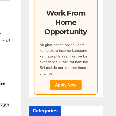
Work From
Home
Opportunity
र
ो मजबूत
Ab ghar baithe online kaam
karke extra income kamaane
ka mauka! Is kaam ke liye kisi
experience ki zarurat nahi hai.
Sirf mobile aur internet hona
chahiye.
ावित
Apply Now
 सुकून
Categories