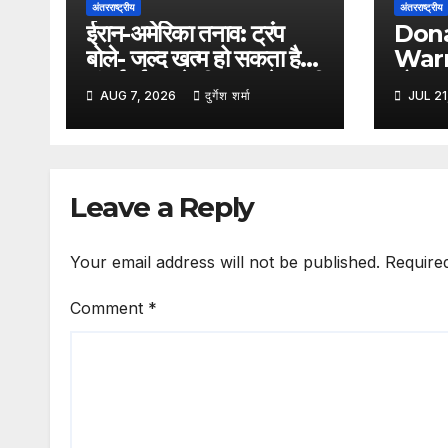
अंतरराष्ट्रीय
अंतरराष्ट्रीय
ईरान-अमेरिका तनाव: ट्रंप
Dona
बोले- जल्द खत्म हो सकता है
Warni
संघर्ष, ईरान ने दी सख्त चेतावनी
डोनाल्
AUG 7, 2026
दुर्गेश शर्मा
JUL 21
चेतावन
का मिल
Leave a Reply
Your email address will not be published.
Require
Comment
*