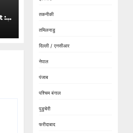
तकनीकी
 :-
हमलों
तमिलनाडु
लें
और
दिल्ली / एनसीआर
नेपाल
पंजाब
पश्चिम बंगाल
पुडुचेरी
फरीदाबाद