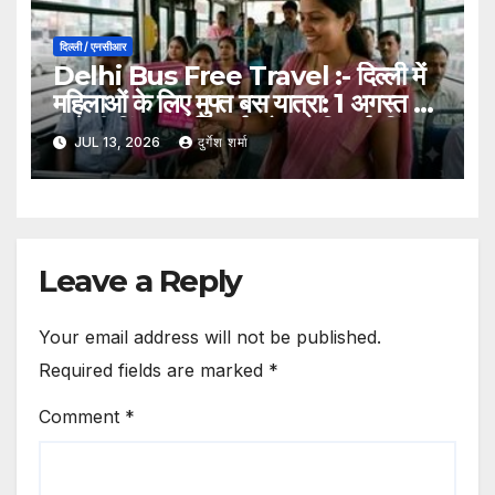
दिल्ली / एनसीआर
Delhi Bus Free Travel :- दिल्ली में
महिलाओं के लिए मुफ्त बस यात्रा: 1 अगस्त से
‘सहेली पिंक स्मार्ट कार्ड’ होगा अनिवार्य, पिंक
JUL 13, 2026
दुर्गेश शर्मा
टिकट बंद होंगे
Leave a Reply
Your email address will not be published.
Required fields are marked
*
Comment
*