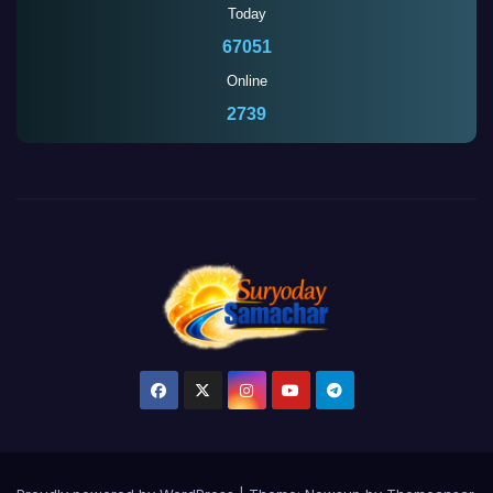
Today
67051
Online
2734