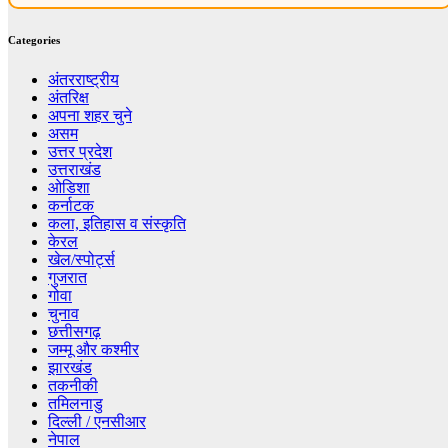
Categories
अंतरराष्ट्रीय
अंतरिक्ष
अपना शहर चुने
असम
उत्तर प्रदेश
उत्तराखंड
ओडिशा
कर्नाटक
कला, इतिहास व संस्कृति
केरल
खेल/स्पोर्ट्स
गुजरात
गोवा
चुनाव
छत्तीसगढ़
जम्मू और कश्मीर
झारखंड
तकनीकी
तमिलनाडु
दिल्ली / एनसीआर
नेपाल