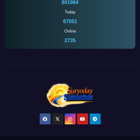
801964
Today
67051
Online
2735