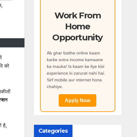
न
,
Work From
Home
Opportunity
Ab ghar baithe online kaam
ं
karke extra income kamaane
वि को
ka mauka! Is kaam ke liye kisi
experience ki zarurat nahi hai.
Sirf mobile aur internet hona
chahiye.
वकीलों
प्शन
Apply Now
 है,
Categories