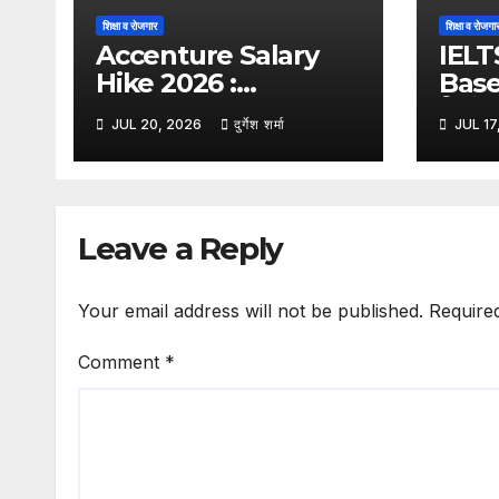
शिक्षा व रोजगार
शिक्षा व रोजगा
Accenture Salary
IELT
Hike 2026 :
Base
Accenture का बड़ा
सितंबर 
JUL 20, 2026
दुर्गेश शर्मा
JUL 17
फैसला, अब बेस सैलरी और
कंप्यू
एकमुश्त भुगतान में बराबर बांटा
पेपर आध
जाएगा वेतन वृद्धि
Leave a Reply
Your email address will not be published.
Require
Comment
*