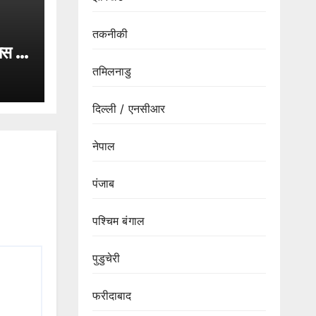
तकनीकी
ास 9
पर
तमिलनाडु
स्टिस
ों पर
दिल्ली / एनसीआर
नेपाल
पंजाब
पश्चिम बंगाल
पुडुचेरी
फरीदाबाद