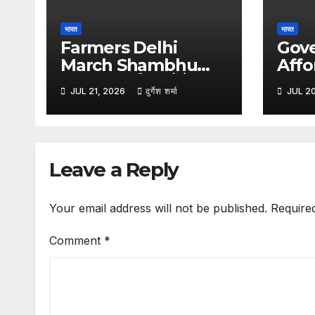
भारत
भारत
Farmers Delhi
Gov
March Shambhu
Affo
Border :- किसानों के
Wash 
JUL 21, 2026
दुर्गेश शर्मा
JUL 2
दिल्ली कूच से पहले शंभू बॉर्डर
लॉन्च
सील, हरियाणा पुलिस ने बढ़ाई
वॉश, म
सुरक्षा
से राहत
Leave a Reply
Your email address will not be published.
Require
Comment
*