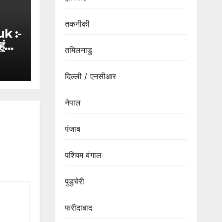
तकनीकी
k :-
ंचीं
तमिलनाडु
ी
ुए
दिल्ली / एनसीआर
नेपाल
पंजाब
पश्चिम बंगाल
पुडुचेरी
फरीदाबाद