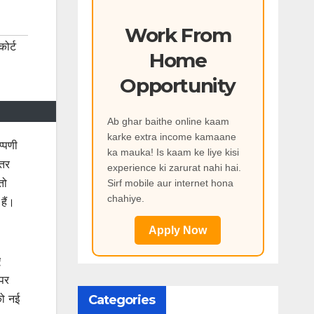
Work From
ोर्ट
Home
Opportunity
Ab ghar baithe online kaam
karke extra income kamaane
प्पणी
ka mauka! Is kaam ke liye kisi
ंतर
experience ki zarurat nahi hai.
तो
Sirf mobile aur internet hona
chahiye.
हैं।
Apply Now
ए
 पर
को नई
Categories