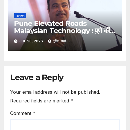
महाराष्ट्र
Pune Elevated Roads
Malaysian Technology : पुणे की
एलिवेटेड सड़कों में होगी मलेशियाई तकनीक
JUL 20, 2026
दुर्गेश शर्मा
का इस्तेमाल, कम पिलर से बनेगा आधुनिक
इंफ्रास्ट्रक्चर: नितिन गडकरी
Leave a Reply
Your email address will not be published.
Required fields are marked
*
Comment
*