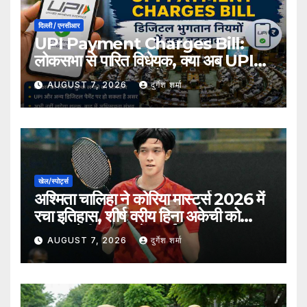
दिल्ली / एनसीआर
UPI Payment Charges Bill:
लोकसभा से पारित विधेयक, क्या अब UPI
भुगतान पर लग सकता है शुल्क?
AUGUST 7, 2026
दुर्गेश शर्मा
खेल/स्पोर्ट्स
अश्मिता चालिहा ने कोरिया मास्टर्स 2026 में
रचा इतिहास, शीर्ष वरीय हिना अकेची को
हराकर सेमीफाइनल में बनाई जगह
AUGUST 7, 2026
दुर्गेश शर्मा