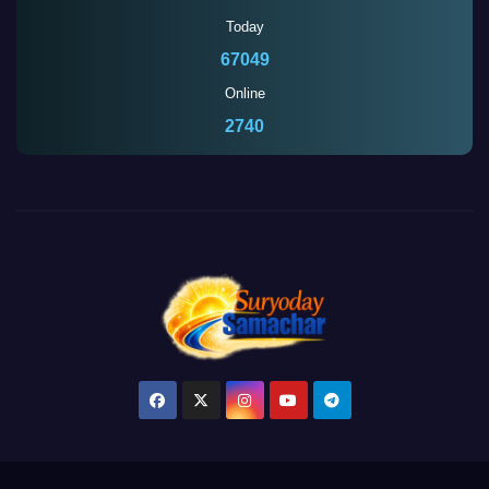
Today
67049
Online
2735