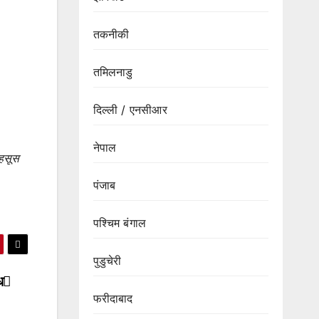
तकनीकी
तमिलनाडु
दिल्ली / एनसीआर
नेपाल
महसूस
पंजाब
पश्चिम बंगाल
पुडुचेरी
ध
फरीदाबाद