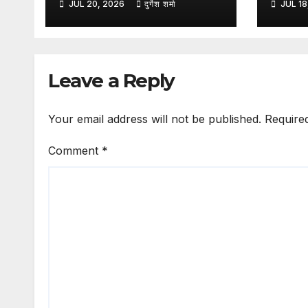
JUL 20, 2026
दुर्गेश शर्मा
JUL 18
एलिवेटेड सड़कों में होगी
टक्कर स
मलेशियाई तकनीक का
पलटी; 
इस्तेमाल, कम पिलर से बनेगा
घायल
आधुनिक इंफ्रास्ट्रक्चर:
Leave a Reply
नितिन गडकरी
Your email address will not be published.
Require
Comment
*