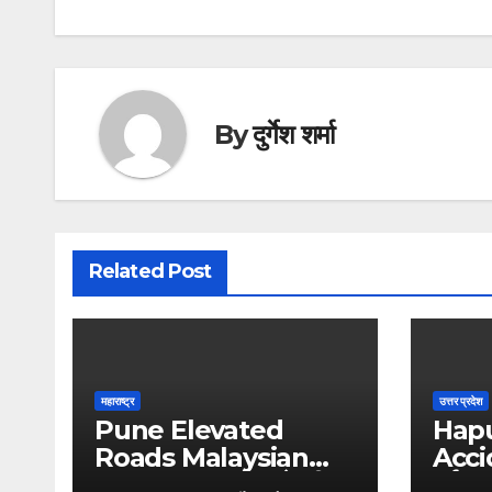
By
दुर्गेश शर्मा
Related Post
महाराष्ट्र
उत्तर प्रदेश
Pune Elevated
Hap
Roads Malaysian
Acci
Technology : पुणे की
दर्दना