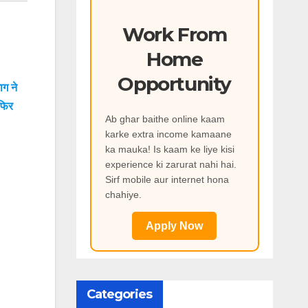
Work From
Home
Opportunity
ाग ने
फिर
Ab ghar baithe online kaam
karke extra income kamaane
ka mauka! Is kaam ke liye kisi
experience ki zarurat nahi hai.
Sirf mobile aur internet hona
chahiye.
Apply Now
Categories