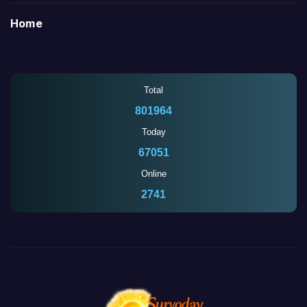
Home
Total
801964
Today
67051
Online
2744