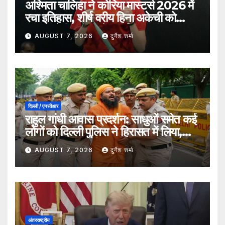
अश्मिता चालिहा ने कोरिया मास्टर्स 2026 में
रचा इतिहास, शीर्ष वरीय हिना अकेची को
हराकर सेमीफाइनल में बनाई जगह
AUGUST 7, 2026
दुर्गेश शर्मा
दिल्ली / एनसीआर
राहुल गांधी आवास प्रदर्शन: साधुओं समेत कई
लोगों को दिल्ली पुलिस ने हिरासत में लिया,
सुरक्षा व्यवस्था कड़ी
AUGUST 7, 2026
दुर्गेश शर्मा
अंतरराष्ट्रीय