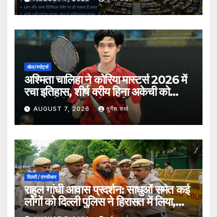
खेल/स्पोर्ट्स
अश्मिता चालिहा ने कोरिया मास्टर्स 2026 में
रचा इतिहास, शीर्ष वरीय हिना अकेची को
हराकर सेमीफाइनल में बनाई जगह
AUGUST 7, 2026
दुर्गेश शर्मा
दिल्ली / एनसीआर
राहुल गांधी आवास प्रदर्शन: साधुओं समेत कई
लोगों को दिल्ली पुलिस ने हिरासत में लिया,
सुरक्षा व्यवस्था कड़ी