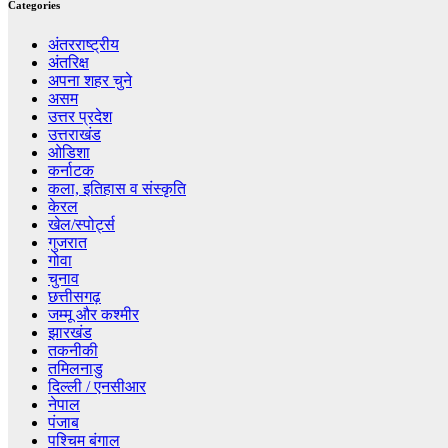
Categories
अंतरराष्ट्रीय
अंतरिक्ष
अपना शहर चुने
असम
उत्तर प्रदेश
उत्तराखंड
ओडिशा
कर्नाटक
कला, इतिहास व संस्कृति
केरल
खेल/स्पोर्ट्स
गुजरात
गोवा
चुनाव
छत्तीसगढ़
जम्मू और कश्मीर
झारखंड
तकनीकी
तमिलनाडु
दिल्ली / एनसीआर
नेपाल
पंजाब
पश्चिम बंगाल