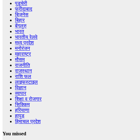
पुडुचेरी
फरीदाबाद
बिज़नेस
बिहार
बेंगलुरु
भारत
भारतीय रेलवे
मध्य प्रदेश
मनोरंजन
महाराष्ट्र
मौसम
राजनीति
राजस्थान
राशि फल
लाइफस्टाइल
विज्ञान
व्यापार
शिक्षा व रोजगार
सिक्किम
हरियाणा
हापुड़
हिमाचल प्रदेश
You missed