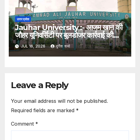
उत्तर प्रदेश
Jauhar University :- आजम खान की
जौहर यूनिवर्सिटी पर बुलडोजर कार्रवाई की
तैयारी, 38 भवनों को अवैध बताते हुए नोटिस
JUL 16, 2026
दुर्गेश शर्मा
Leave a Reply
Your email address will not be published.
Required fields are marked
*
Comment
*