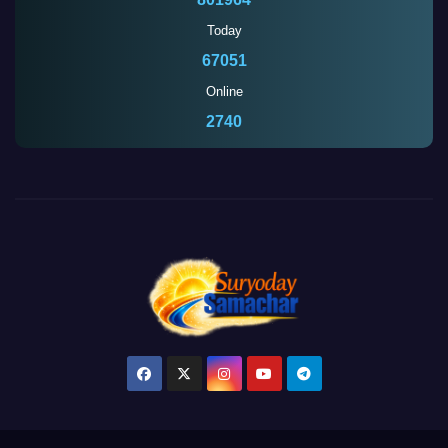
Today
67051
Online
2735