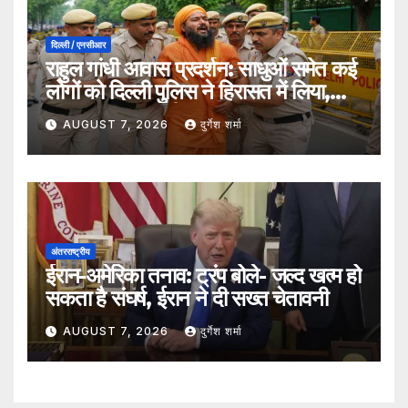
दिल्ली / एनसीआर
राहुल गांधी आवास प्रदर्शन: साधुओं समेत कई
लोगों को दिल्ली पुलिस ने हिरासत में लिया,
सुरक्षा व्यवस्था कड़ी
AUGUST 7, 2026
दुर्गेश शर्मा
अंतरराष्ट्रीय
ईरान-अमेरिका तनाव: ट्रंप बोले- जल्द खत्म हो
सकता है संघर्ष, ईरान ने दी सख्त चेतावनी
AUGUST 7, 2026
दुर्गेश शर्मा