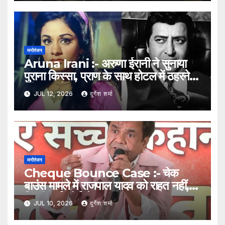
मनोरंजन
Aruna Irani :- अरुणा ईरानी ने सुनाया
पुराना किस्सा, प्राण के साथ होटल में ठहरने
की रात को बताया यादगार अनुभव
JUL 12, 2026
दुर्गेश शर्मा
मनोरंजन
Cheque Bounce Case :- चेक
बाउंस मामले में राजपाल यादव को राहत नहीं,
दिल्ली हाई कोर्ट ने सज़ा बरकरार रखी
JUL 10, 2026
दुर्गेश शर्मा