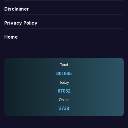
Disclaimer
Privacy Policy
Home
Total
801965
Today
67052
Online
2738