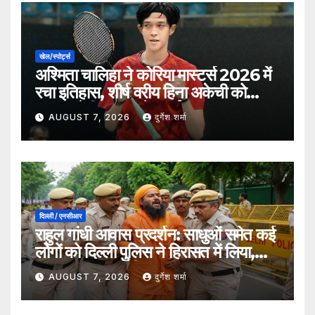
खेल/स्पोर्ट्स
अश्मिता चालिहा ने कोरिया मास्टर्स 2026 में
रचा इतिहास, शीर्ष वरीय हिना अकेची को
हराकर सेमीफाइनल में बनाई जगह
AUGUST 7, 2026
दुर्गेश शर्मा
दिल्ली / एनसीआर
राहुल गांधी आवास प्रदर्शन: साधुओं समेत कई
लोगों को दिल्ली पुलिस ने हिरासत में लिया,
सुरक्षा व्यवस्था कड़ी
AUGUST 7, 2026
दुर्गेश शर्मा