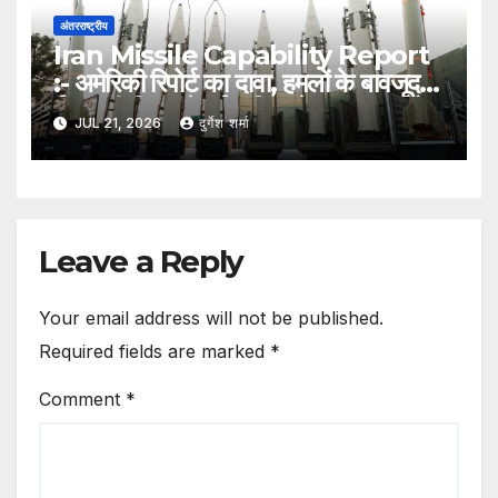
अंतरराष्ट्रीय
Iran Missile Capability Report
:- अमेरिकी रिपोर्ट का दावा, हमलों के बावजूद
ईरान की मिसाइलें हुईं अधिक तेज, घातक और
JUL 21, 2026
दुर्गेश शर्मा
आधुनिक
Leave a Reply
Your email address will not be published.
Required fields are marked
*
Comment
*