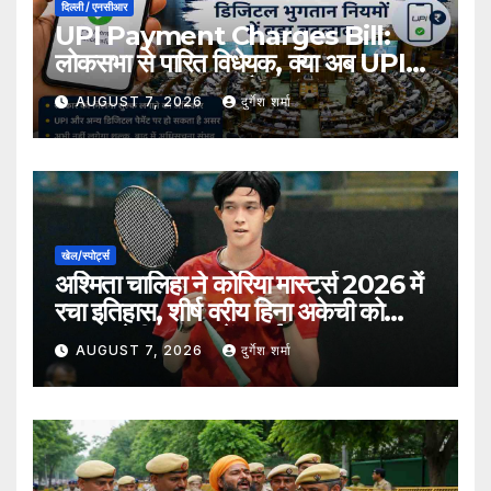
दिल्ली / एनसीआर
UPI Payment Charges Bill:
लोकसभा से पारित विधेयक, क्या अब UPI
भुगतान पर लग सकता है शुल्क?
AUGUST 7, 2026
दुर्गेश शर्मा
खेल/स्पोर्ट्स
अश्मिता चालिहा ने कोरिया मास्टर्स 2026 में
रचा इतिहास, शीर्ष वरीय हिना अकेची को
हराकर सेमीफाइनल में बनाई जगह
AUGUST 7, 2026
दुर्गेश शर्मा