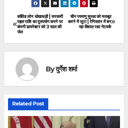
कोविड लोन धोखाधड़ी | सरकारी
चीन परमाणु सुरक्षा को मजबूत
Post
राहत राशि का दुरुपयोग करने पर
करने में जुटा | रेगिस्तान में बन
कंपनी डायरेक्टर को 3 साल की
रहा विशाल रक्षा नेटवर्क
navigation
जेल
By
दुर्गेश शर्मा
Related Post