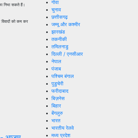
गोवा
िका निभा सकते हैं।
चुनाव
छत्तीसगढ़
ल विवादों को कम कर
जम्मू और कश्मीर
झारखंड
तकनीकी
तमिलनाडु
दिल्ली / एनसीआर
नेपाल
पंजाब
पश्चिम बंगाल
पुडुचेरी
फरीदाबाद
बिज़नेस
बिहार
बेंगलुरु
भारत
भारतीय रेलवे
मध्य प्रदेश
:- आजम